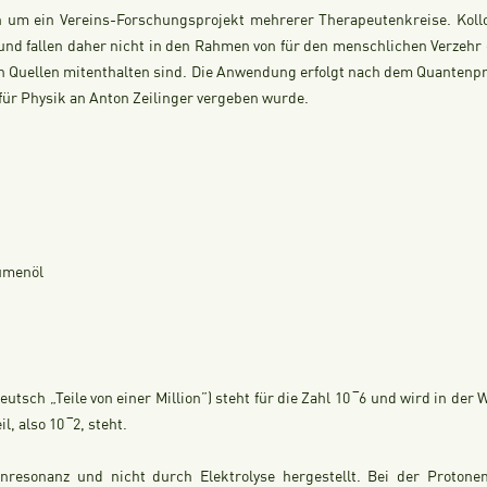
ich um ein Vereins-Forschungsprojekt mehrerer Therapeutenkreise. Ko
d fallen daher nicht in den Rahmen von für den menschlichen Verzehr g
n Quellen mitenthalten sind. Die Anwendung erfolgt nach dem Quantenpri
für Physik an Anton Zeilinger vergeben wurde.
lumenöl
utsch „Teile von einer Million”) steht für die Zahl 10 ‾6 und wird in der 
, also 10 ‾2, steht.
enresonanz und nicht durch Elektrolyse hergestellt. Bei der Proton