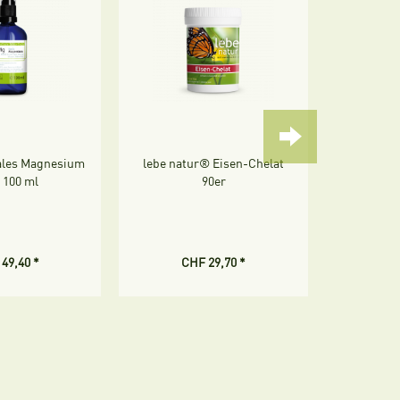
dales Magnesium
lebe natur® Eisen-Chelat
Ionic kol
 100 ml
90er
min
49,40 *
CHF 29,70 *
CH