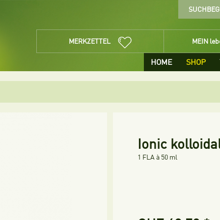
MERKZETTEL
MEIN le
HOME
SHOP
Ionic kolloid
1 FLA à 50 ml