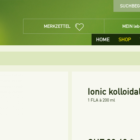
MERKZETTEL
MEIN le
HOME
SHOP
Ionic kolloid
1 FLA à 200 ml