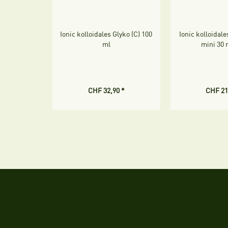
Ionic kolloidales Glyko (C) 100
Ionic kolloida
ml
mini 30 
CHF 32,90 *
CHF 21