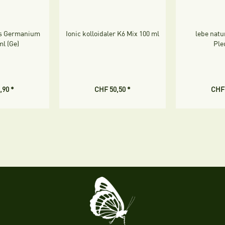
les Germanium
Ionic kolloidaler K6 Mix 100 ml
lebe nat
ml (Ge)
Ple
,90 *
CHF 50,50 *
CHF 