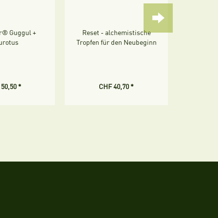
ur® Guggul +
Reset - alchemistische
Ionic koll
urotus
Tropfen für den Neubeginn
50,50 *
CHF 40,70 *
CH