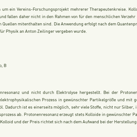
ich um ein Vereins-Forschungsprojekt mehrerer Therapeutenkreise. Ko
d fallen daher nicht in den Rahmen von für den menschlichen Verzehr g
n Quellen mitenthalten sind. Die Anwendung erfolgt nach dem Quantenpri
für Physik an Anton Zeilinger vergeben wurde.
o, B
enresonanz und nicht durch Elektrolyse hergestellt. Bei der Proton
elektrophysikalischen Prozess in gewünschter Partikelgröße und mit g
öl. Dadurch ist es einerseits möglich, sehr viele Stoffe, nicht nur Silber,
sprozess ab. Protonenresonanz erzeugt stets Kolloide in gewünschter P
ch Kolloid und der Preis richtet sich nach dem Aufwand bei der Herstellung