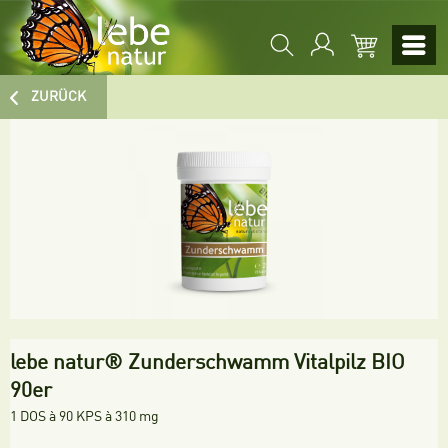
ZURÜCK
lebe natur® Zunderschwamm Vitalpilz BIO
90er
1 DOS à 90 KPS à 310 mg