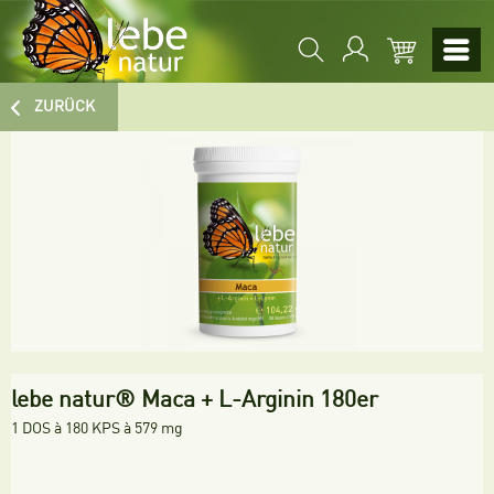
ZURÜCK
lebe natur® Maca + L-Arginin 180er
1 DOS à 180 KPS à 579 mg