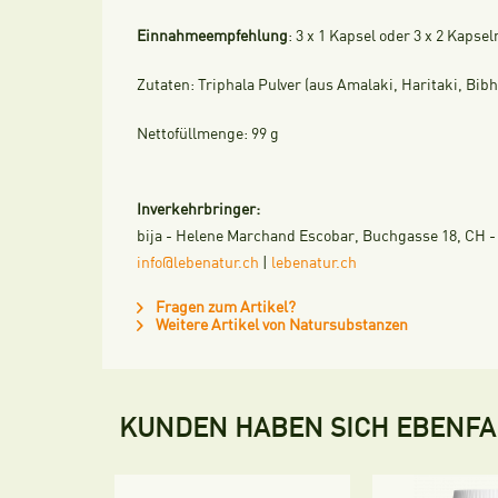
Einnahmeempfehlung
: 3 x 1 Kapsel oder 3 x 2 Kaps
Zutaten: Triphala Pulver (aus Amalaki, Haritaki, Bib
Nettofüllmenge: 99 g
Inverkehrbringer:
bija - Helene Marchand Escobar, Buchgasse 18, CH - 4
info
@
lebenatur.ch
|
lebenatur.ch
Fragen zum Artikel?
Weitere Artikel von Natursubstanzen
KUNDEN HABEN SICH EBENF