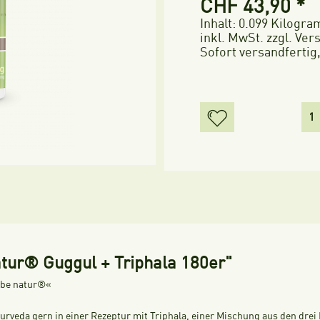
CHF 43,90 *
Inhalt:
0.099 Kilogra
inkl. MwSt.
zzgl. Ve
Sofort versandfertig,
tur® Guggul + Triphala 180er"
ebe natur®«
urveda gern in einer Rezeptur mit Triphala, einer Mischung aus den drei