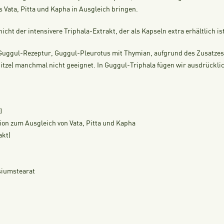
as Vata, Pitta und Kapha in Ausgleich bringen.
cht der intensivere Triphala-Extrakt, der als Kapseln extra erhältlich ist
Guggul-Rezeptur, Guggul-Pleurotus mit Thymian, aufgrund des Zusatzes v
tze) manchmal nicht geeignet. In Guggul-Triphala fügen wir ausdrücklich
)
ion zum Ausgleich von Vata, Pitta und Kapha
akt)
esiumstearat