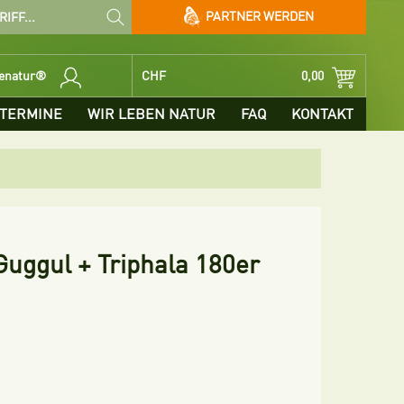
PARTNER WERDEN
benatur®
CHF
0,00
TERMINE
WIR LEBEN NATUR
FAQ
KONTAKT
Guggul + Triphala 180er