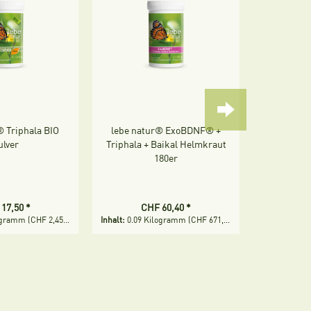
® Triphala BIO
lebe natur® ExoBDNF® +
lebe natur
ulver
Triphala + Baikal Helmkraut
B
180er
17,50 *
CHF 60,40 *
CH
logramm
(CHF 2,45 * / 1 Kilogramm)
Inhalt:
0.09 Kilogramm
(CHF 671,11 * / 1 Kilogramm)