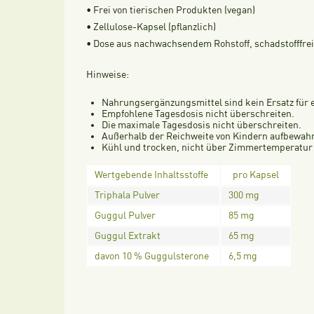
• Frei von tierischen Produkten (vegan)
• Zellulose-Kapsel (pflanzlich)
• Dose aus nachwachsendem Rohstoff, schadstofffrei
Hinweise:
Nahrungsergänzungsmittel sind kein Ersatz für
Empfohlene Tagesdosis nicht überschreiten.
Die maximale Tagesdosis nicht überschreiten.
Außerhalb der Reichweite von Kindern aufbewah
Kühl und trocken, nicht über Zimmertemperatur
Wertgebende Inhaltsstoffe
pro Kapsel
Triphala Pulver
300 mg
Guggul Pulver
85 mg
Guggul Extrakt
65 mg
davon 10 % Guggulsterone
6,5 mg