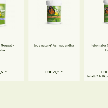
 Guggul +
lebe natur® Ashwagandha
lebe natur
otus
P
,50 *
CHF 29,70 *
CHF 
Inhalt:
7.14 Ki