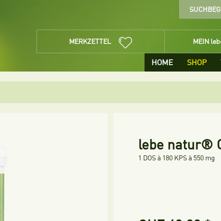
MERKZETTEL
MEIN le
HOME
SHOP
lebe natur® 
1 DOS à 180 KPS à 550 mg