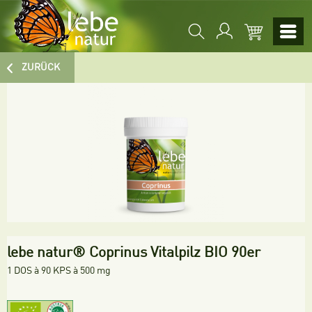
ZURÜCK
lebe natur® Coprinus Vitalpilz BIO 90er
1 DOS à 90 KPS à 500 mg