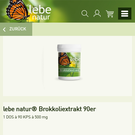
ZURÜCK
lebe natur® Brokkoliextrakt 90er
1 DOS à 90 KPS à 500 mg