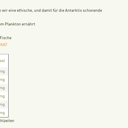
wir eine ethische, und damit für die Antarktis schonende
tem Plankton ernährt
 Fische
IKAT
sel
 mg
 mg
 mg
 mg
 mg
 mg
hlzeiten