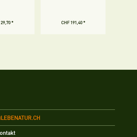
29,70 *
CHF 191,40 *
CH
@LEBENATUR.CH
ontakt