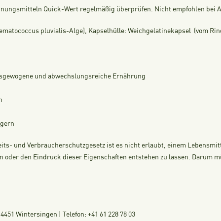
nungsmitteln Quick-Wert regelmäßig überprüfen. Nicht empfohlen bei Al
ematococcus pluvialis-Alge), Kapselhülle: Weichgelatinekapsel (vom Rind
ausgewogene und abwechslungsreiche Ernährung
n
agern
its- und Verbraucherschutzgesetz ist es nicht erlaubt, einem Lebensmi
 oder den Eindruck dieser Eigenschaften entstehen zu lassen. Darum müss
451 Wintersingen | Telefon: +41 61 228 78 03