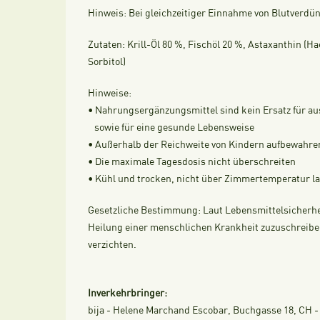
Hinweis:
Bei gleichzeitiger Einnahme von Blutverdün
Zutaten: Krill-Öl
80 %,
Fischöl
20 %
,
Astaxanthin (Ha
Sorbitol)
Hinweise:
• Nahrungsergänzungsmittel sind kein Ersatz für 
sowie für eine gesunde Lebensweise
• Außerhalb der Reichweite von Kindern aufbewahre
• Die maximale Tagesdosis nicht überschreiten
• Kühl und trocken, nicht über Zimmertemperatur l
Gesetzliche Bestimmung:
Laut Lebensmittelsicherhe
Heilung einer menschlichen Krankheit zuzuschreiben
verzichten.
Inverkehrbringer:
bija - Helene Marchand Escobar, Buchgasse 18, CH - 4