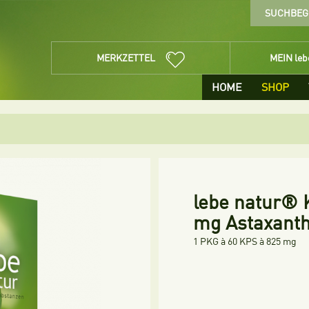
MERKZETTEL
MEIN le
HOME
SHOP
lebe natur® 
mg Astaxanth
1 PKG à 60 KPS à 825 mg