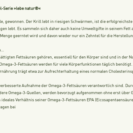
-Serie »lebe natur®«
le, gewonnen. Der Krill lebt in riesigen Schwärmen, ist die erfolgreichst
algen lebt. Es sammeln sich daher auch keine Umweltgifte in seinem Fett 
en Menge geerntet wird und davon wieder nur ein Zehntel für die Herstel
en…
ättigten Fettsäuren gehören, essentiell für den Körper sind und in der 
Omega-3-Fettsäuren werden für viele Körperfunktionen täglich benötigt. 
rnährung trägt etwa zur Aufrechterhaltung eines normalen Cholesterinsp
ne verbesserte Aufnahme der Omega-3-Fettsäuren verantwortlich sind. Du
s andere Omega-3-Quellen, werden bevorzugt aufgenommen ohne erst über G
ein ideales Verhältnis seiner Omega-3-Fettsäuren EPA (Eicosapentaensäu
ragen bei