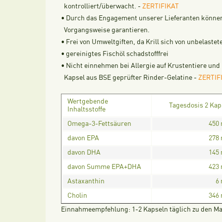
kontrolliert/überwacht. -
ZERTIFIKAT
• Durch das Engagement unserer Lieferanten können 
Vorgangsweise garantieren.
• Frei von Umweltgiften, da Krill sich von unbelaste
• gereinigtes Fischöl schadstofffrei
• Nicht einnehmen bei Allergie auf Krustentiere und
Kapsel aus BSE geprüfter Rinder-Gelatine -
ZERTIF
Wertgebende
Tagesdosis 2 Kap
Inhaltsstoffe
Omega-3-Fettsäuren
450
davon EPA
278
davon DHA
145
davon Summe EPA+DHA
423
Astaxanthin
6
Cholin
346
Einnahmeempfehlung:
1-2 Kapseln täglich zu den Ma