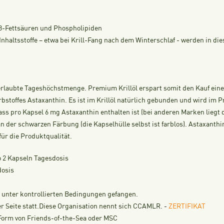
-3-Fettsäuren und Phospholipiden
nhaltsstoffe – etwa bei Krill-Fang nach dem Winterschlaf - werden in di
erlaubte Tageshöchstmenge. Premium Krillöl erspart somit den Kauf eine
rbstoffes Astaxanthin. Es ist im Krillöl natürlich gebunden und wird im P
ss pro Kapsel 6 mg Astaxanthin enthalten ist (bei anderen Marken liegt
 der schwarzen Färbung (die Kapselhülle selbst ist farblos). Astaxanthin
für die Produktqualität.
 2 Kapseln Tagesdosis
dosis
ks unter kontrollierten Bedingungen gefangen.
r Seite statt.Diese Organisation nennt sich CCAMLR. -
ZERTIFIKAT
n Form von Friends-of-the-Sea oder MSC