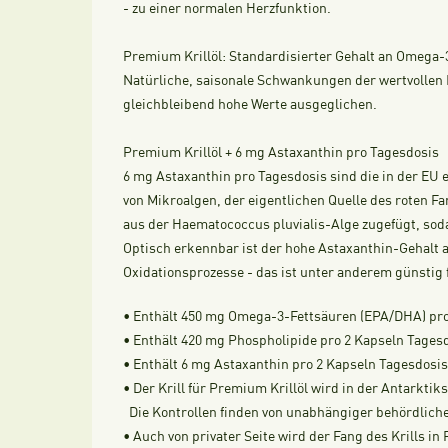
- zu einer normalen Herzfunktion.
Premium Krillöl: Standardisierter Gehalt an Omega
Natürliche, saisonale Schwankungen der wertvollen I
gleichbleibend hohe Werte ausgeglichen.
Premium Krillöl + 6 mg Astaxanthin pro Tagesdosis
6 mg Astaxanthin pro Tagesdosis sind die in der EU 
von Mikroalgen, der eigentlichen Quelle des roten Fa
aus der Haematococcus pluvialis-Alge zugefügt, soda
Optisch erkennbar ist der hohe Astaxanthin-Gehalt an
Oxidationsprozesse - das ist unter anderem günstig 
• Enthält 450 mg Omega-3-Fettsäuren (EPA/DHA) pro
• Enthält 420 mg Phospholipide pro 2 Kapseln Tages
• Enthält 6 mg Astaxanthin pro 2 Kapseln Tagesdosis
• Der Krill für Premium Krillöl wird in der Antarkti
Die Kontrollen finden von unabhängiger behördliche
• Auch von privater Seite wird der Fang des Krills i