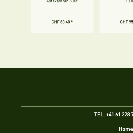
Astaxanthin 80er
100
CHF 80,40 *
CHF 95
TEL. +41 61 228 
Home