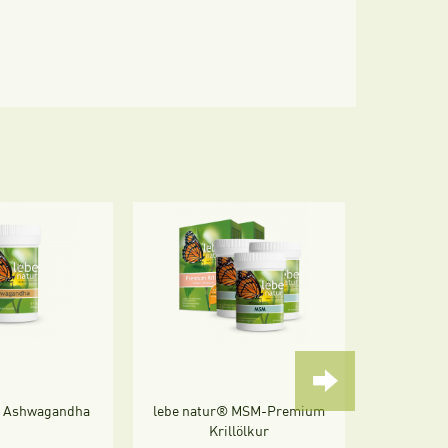
® Ashwagandha
lebe natur® MSM-Premium
lebe na
Krillölkur
Komplex 