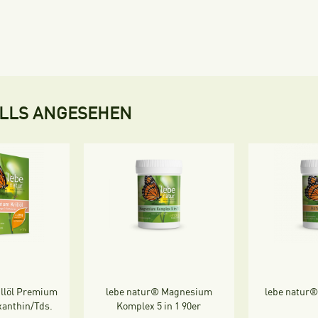
ALLS ANGESEHEN
illöl Premium
lebe natur® Magnesium
lebe natur
xanthin/Tds.
Komplex 5 in 1 90er