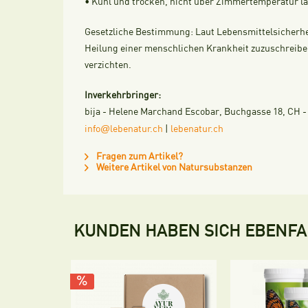
• Kühl und trocken, nicht über Zimmertemperatur l
Gesetzliche Bestimmung:
Laut Lebensmittelsicherhe
Heilung einer menschlichen Krankheit zuzuschreiben
verzichten.
Inverkehrbringer:
bija - Helene Marchand Escobar, Buchgasse 18, CH - 4
@
info
lebenatur.ch
|
lebenatur.ch
Fragen zum Artikel?
Weitere Artikel von Natursubstanzen
KUNDEN HABEN SICH EBENF