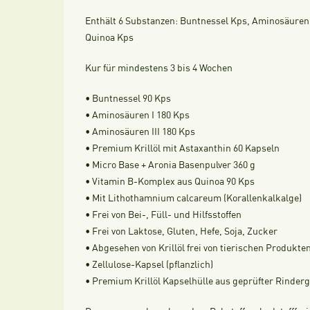
Enthält 6 Substanzen:
Buntnessel Kps, Aminosäuren I
Quinoa Kps
Kur für mindestens 3 bis 4 Wochen
• Buntnessel 90 Kps
• Aminosäuren I 180 Kps
• Aminosäuren III 180 Kps
• Premium Krillöl mit Astaxanthin 60 Kapseln
• Micro Base + Aronia Basenpulver 360 g
• Vitamin B-Komplex aus Quinoa 90 Kps
• Mit Lithothamnium calcareum (Korallenkalkalge)
• Frei von Bei-, Füll- und Hilfsstoffen
• Frei von Laktose, Gluten, Hefe, Soja, Zucker
• Abgesehen von Krillöl frei von tierischen Produkte
• Zellulose-Kapsel (pflanzlich)
• Premium Krillöl Kapselhülle aus geprüfter Rinderg