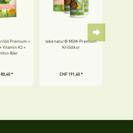
rillöl Premium +
lebe natur® MSM-Premium
lebe natur
+ Vitamin K2 +
Krillölkur
mit 6 mg 
nthin 80er
80,40 *
CHF 191,40 *
CH