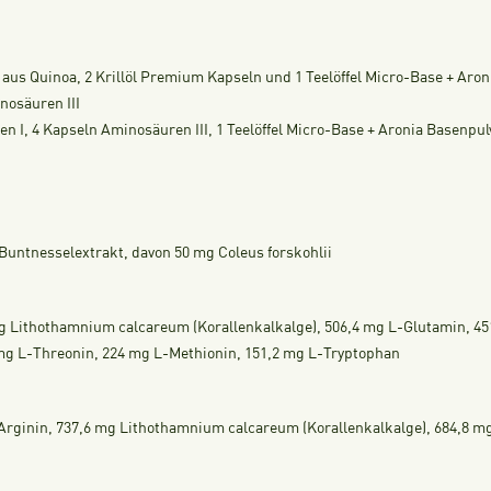
aus Quinoa, 2 Krillöl Premium Kapseln und 1 Teelöffel Micro-Base + Aron
nosäuren III
 I, 4 Kapseln Aminosäuren III, 1 Teelöffel Micro-Base + Aronia Basenpul
Buntnesselextrakt, davon 50 mg Coleus forskohlii
g Lithothamnium calcareum (Korallenkalkalge), 506,4 mg L-Glutamin, 451
 mg L-Threonin, 224 mg L-Methionin, 151,2 mg L-Tryptophan
-Arginin, 737,6 mg Lithothamnium calcareum (Korallenkalkalge), 684,8 mg