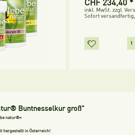
CHF 234,40 *
inkl. MwSt.
zzgl. Ve
Sofort versandfertig,
atur® Buntnesselkur groß"
ebe natur®«
hergestellt in Österreich!