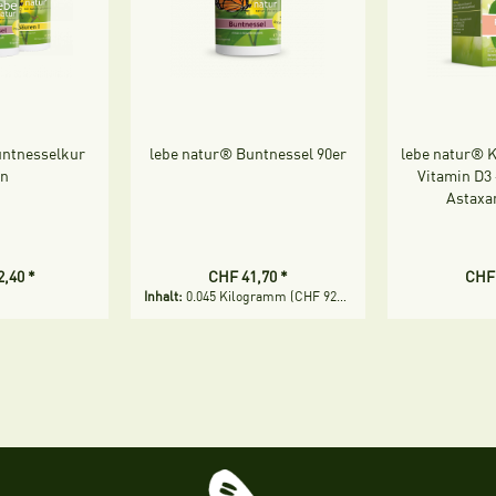
untnesselkur
lebe natur® Buntnessel 90er
lebe natur® K
in
Vitamin D3 
Astaxa
,40 *
CHF 41,70 *
CHF 
Inhalt:
0.045 Kilogramm
(CHF 926,67 * / 1 Kilogramm)