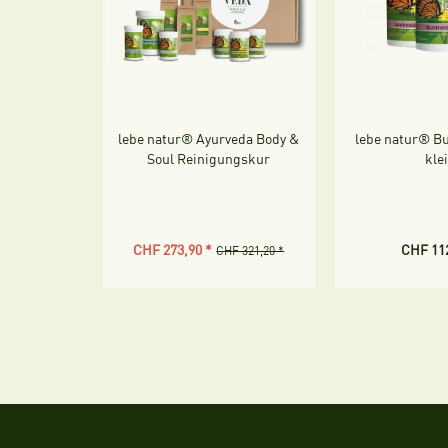
lebe natur® Ayurveda Body &
lebe natur® B
Soul Reinigungskur
kle
CHF 273,90 *
CHF 112
CHF 321,20 *