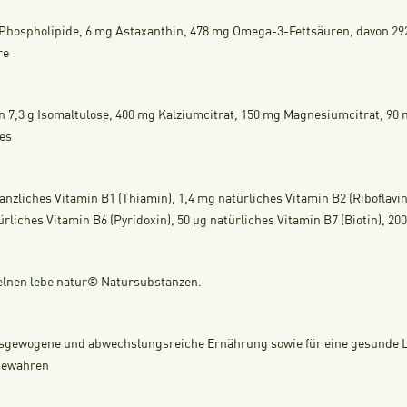
g Phospholipide, 6 mg Astaxanthin, 478 mg Omega-3-Fettsäuren, davon 
re
ten 7,3 g Isomaltulose, 400 mg Kalziumcitrat, 150 mg Magnesiumcitrat, 90
nes
anzliches Vitamin B1 (Thiamin), 1,4 mg natürliches Vitamin B2 (Riboflavin
liches Vitamin B6 (Pyridoxin), 50 µg natürliches Vitamin B7 (Biotin), 200
zelnen
lebe natur®
Natursubstanzen.
ausgewogene und abwechslungsreiche Ernährung sowie für eine gesunde
fbewahren