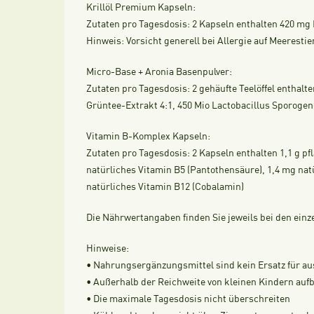
Krillöl Premium Kapseln:
Zutaten pro Tagesdosis: 2 Kapseln enthalten 420 m
Hinweis: Vorsicht generell bei Allergie auf Meerestie
Micro-Base + Aronia Basenpulver:
Zutaten pro Tagesdosis: 2 gehäufte Teelöffel enthal
Grüntee-Extrakt 4:1, 450 Mio Lactobacillus Sporoge
Vitamin B-Komplex Kapseln:
Zutaten pro Tagesdosis: 2 Kapseln enthalten 1,1 g pfl
natürliches Vitamin B5 (Pantothensäure), 1,4 mg natür
natürliches Vitamin B12 (Cobalamin)
Die
Nährwertangaben
finden Sie jeweils bei den ein
Hinweise:
• Nahrungsergänzungsmittel sind kein Ersatz für 
• Außerhalb der Reichweite von kleinen Kindern au
• Die maximale Tagesdosis nicht überschreiten