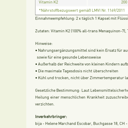
Vitamin K2
200
*Nährstoffbezugswert gemäß LMVI Nr. 1169/2011
Einnahmeempfehlung:
2 x täglich 1 Kapsel mit Flüs
Zutaten: Vitamin K2 (100% all-trans Menaquinon-7), 
Hinweise:
• Nahrungsergänzungsmittel sind kein Ersatz für 
sowie für eine gesunde Lebensweise
• Außerhalb der Reichweite von kleinen Kindern au
• Die maximale Tagesdosis nicht überschreiten
• Kühl und trocken, nicht über Zimmertemperatur l
Gesetzliche Bestimmung:
Laut Lebensmittelsicherhe
Heilung einer menschlichen Krankheit zuzuschreibe
verzichten.
Inverkehrbringer:
bija - Helene Marchand Escobar, Buchgasse 18, CH - 4