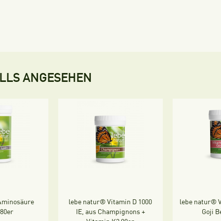
ALLS ANGESEHEN
Aminosäure
lebe natur® Vitamin D 1000
lebe natur® V
180er
IE, aus Champignons +
Goji B