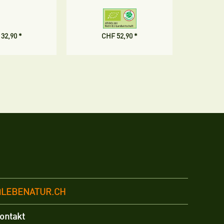
32,90 *
CHF 52,90 *
CH
@LEBENATUR.CH
ontakt