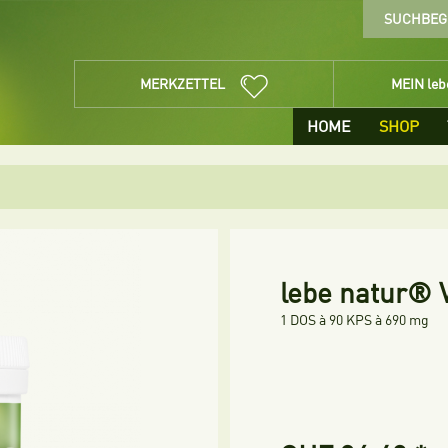
MERKZETTEL
MEIN le
HOME
SHOP
lebe natur® 
1 DOS à 90 KPS à 690 mg