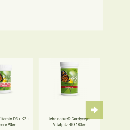
itamin D3 + K2 +
lebe natur® Cordyceps
lebe nat
eere 90er
Vitalpilz BIO 180er
MSM + G