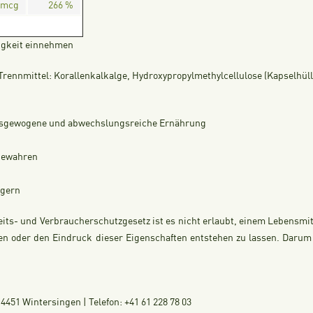
 mcg
266 %
sigkeit einnehmen
Trennmittel: Korallenkalkalge, Hydroxypropylmethylcellulose (Kapselhüll
ausgewogene und abwechslungsreiche Ernährung
fbewahren
agern
its- und Verbraucherschutzgesetz ist es nicht erlaubt, einem Lebensmi
n oder den Eindruck dieser Eigenschaften entstehen zu lassen. Darum m
451 Wintersingen | Telefon: +41 61 228 78 03