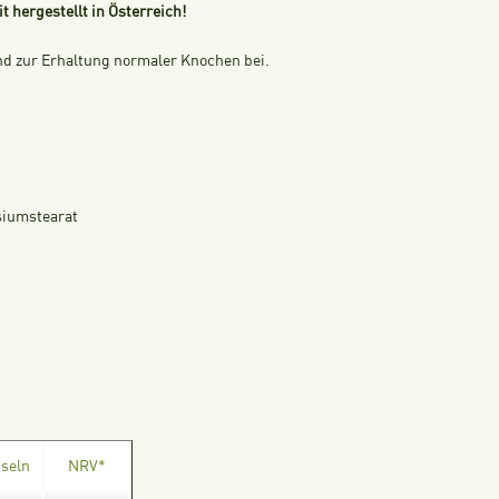
hergestellt in Österreich!
nd zur Erhaltung normaler Knochen bei.
esiumstearat
pseln
NRV*