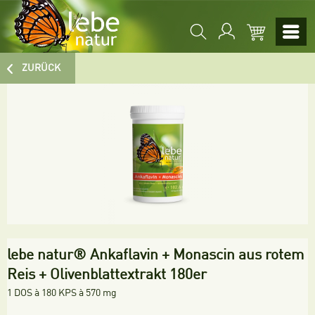
ZURÜCK
lebe natur® Ankaflavin + Monascin aus rotem
Reis + Olivenblattextrakt 180er
1 DOS à 180 KPS à 570 mg