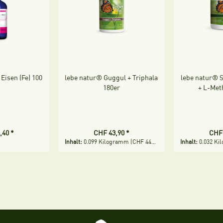
 Eisen (Fe) 100
lebe natur® Guggul + Triphala
lebe natur® S
l
180er
+ L-Met
,40 *
CHF 43,90 *
CHF 
Inhalt:
0.099 Kilogramm
(CHF 443,43 * / 1 Kilogramm)
Inhalt:
0.032 K