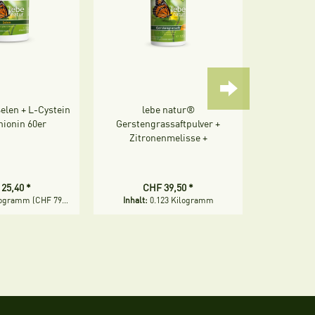
elen + L-Cystein
lebe natur®
Ionic kollo
hionin 60er
Gerstengrassaftpulver +
Zitronenmelisse +
Zitronengras BIO 123 g
25,40 *
CHF 39,50 *
CH
ilogramm
(CHF 793,75 * / 1 Kilogramm)
Inhalt:
0.123 Kilogramm