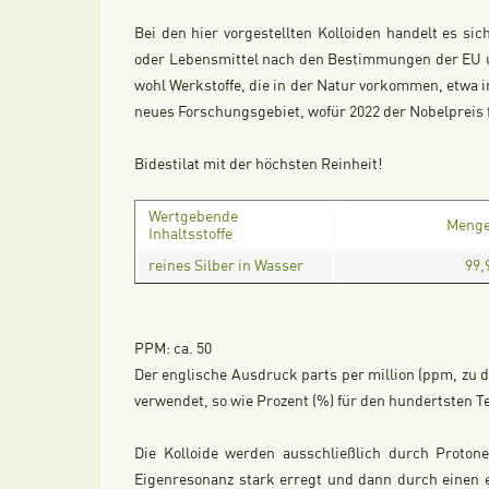
Bei den hier vorgestellten Kolloiden handelt es s
oder Lebensmittel nach den Bestimmungen der EU un
wohl Werkstoffe, die in der Natur vorkommen, etwa i
neues Forschungsgebiet, wofür 2022 der Nobelpreis 
Bidestilat mit der höchsten Reinheit!
Wertgebende
Meng
Inhaltsstoffe
reines Silber in Wasser
99,
PPM:
ca. 50
Der englische Ausdruck parts per million (ppm, zu de
verwendet, so wie Prozent (%) für den hundertsten Teil
Die Kolloide werden ausschließlich durch Proton
Eigenresonanz stark erregt und dann durch einen 