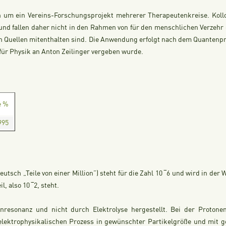
ich um ein Vereins-Forschungsprojekt mehrerer Therapeutenkreise. Ko
d fallen daher nicht in den Rahmen von für den menschlichen Verzehr g
n Quellen mitenthalten sind. Die Anwendung erfolgt nach dem Quantenpri
für Physik an Anton Zeilinger vergeben wurde.
e %
995
utsch „Teile von einer Million”) steht für die Zahl 10 ‾6 und wird in der 
, also 10 ‾2, steht.
enresonanz und nicht durch Elektrolyse hergestellt. Bei der Proton
elektrophysikalischen Prozess in gewünschter Partikelgröße und mit g