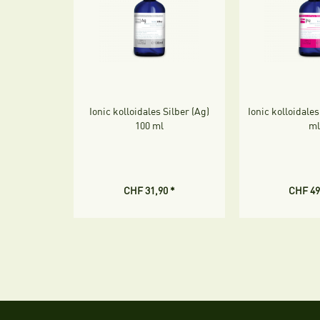
Ionic kolloidales Silber (Ag)
Ionic kolloidales
100 ml
m
CHF 31,90 *
CHF 49